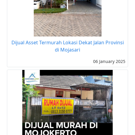
Dijual Asset Termurah Lokasi Dekat Jalan Provinsi
di Mojasari
06 January 2025