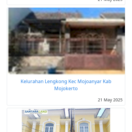
Kelurahan Lengkong Kec Mojoanyar Kab
Mojokerto
21 May 2025