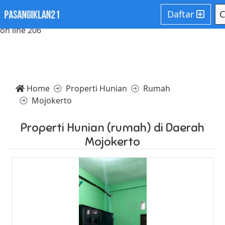
Notice: Trying to access array offset on value of type null in
Daftar
C
/home/websiteden/public_html/pasangiklan21.com/core/c
on line 206
Home
Properti Hunian
Rumah
Mojokerto
Properti Hunian (rumah) di Daerah
Mojokerto