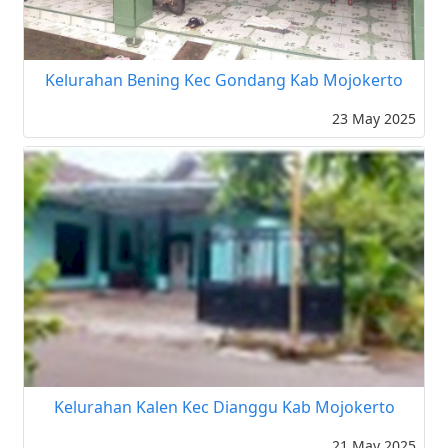
Kelurahan Bening Kec Gondang Kab Mojokerto
23 May 2025
Kelurahan Kalen Kec Dianggu Kab Mojokerto
21 May 2025