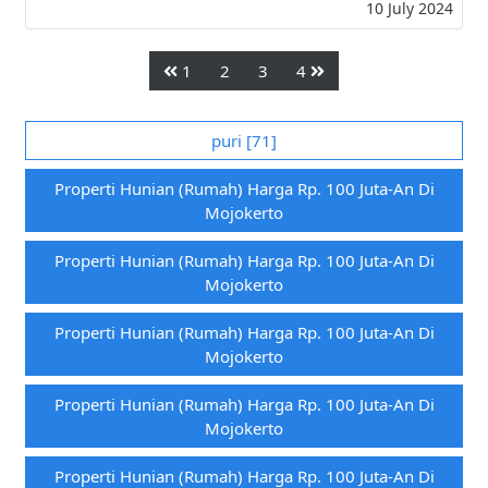
10 July 2024
1
2
3
4
puri [71]
Properti Hunian (rumah) Harga Rp. 100 Juta-An Di
Mojokerto
Properti Hunian (rumah) Harga Rp. 100 Juta-An Di
Mojokerto
Properti Hunian (rumah) Harga Rp. 100 Juta-An Di
Mojokerto
Properti Hunian (rumah) Harga Rp. 100 Juta-An Di
Mojokerto
Properti Hunian (rumah) Harga Rp. 100 Juta-An Di