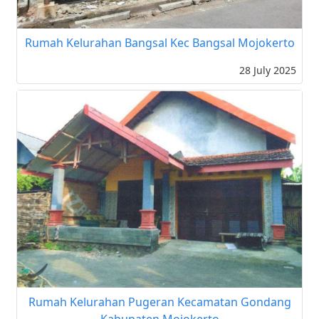
Rumah Kelurahan Bangsal Kec Bangsal Mojokerto
28 July 2025
Rumah Kelurahan Pugeran Kecamatan Gondang