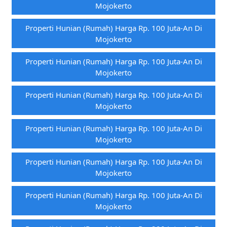
Mojokerto
Properti Hunian (rumah) Harga Rp. 100 Juta-An Di
Mojokerto
Properti Hunian (rumah) Harga Rp. 100 Juta-An Di
Mojokerto
Properti Hunian (rumah) Harga Rp. 100 Juta-An Di
Mojokerto
Properti Hunian (rumah) Harga Rp. 100 Juta-An Di
Mojokerto
Properti Hunian (rumah) Harga Rp. 100 Juta-An Di
Mojokerto
Properti Hunian (rumah) Harga Rp. 100 Juta-An Di
Mojokerto