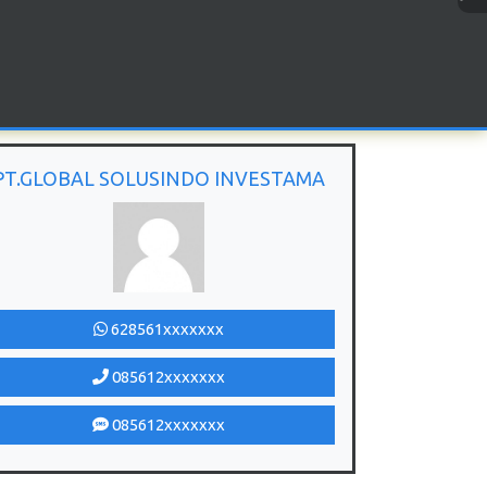
PT.GLOBAL SOLUSINDO INVESTAMA
628561xxxxxxx
085612xxxxxxx
085612xxxxxxx