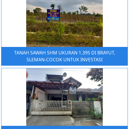
TANAH SAWAH SHM UKURAN 1.395 DI BRAYUT,
SLEMAN-COCOK UNTUK INVESTASI