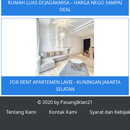
RUMAH LUAS DI JAGAKARSA – HARGA NEGO SAMPAI
DEAL
FOR RENT APARTEMEN LAVIE - KUNINGAN JAKARTA
SELATAN
© 2020 by PasangIklan21
Tentang Kami
Kontak Kami
Syarat dan Kebija