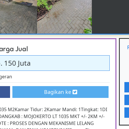
arga Jual
. 150 Juta
geran
Bagikan ke
035 M2Kamar Tidur: 2Kamar Mandi: 1Tingkat: 1DI
ANGKAB : MOJOKERTO LT 1035 MKT +/- 2KM +/-
tNOTE : PROSES DENGAN MEKANISME LELANG