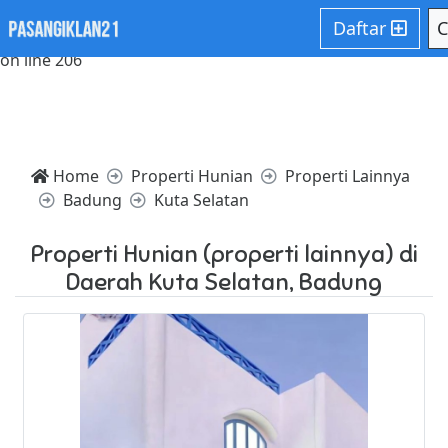
Notice: Trying to access array offset on value of type null in
Daftar
C
/home/websiteden/public_html/pasangiklan21.com/core/c
on line 206
Home
Properti Hunian
Properti Lainnya
Badung
Kuta Selatan
Properti Hunian (properti lainnya) di
Daerah Kuta Selatan, Badung