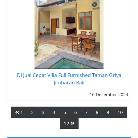
Di Jual Cepat Villa Full Furnished Taman Griya
Jimbaran Bali
16 December 2024
1
2
3
4
5
6
7
8
9
10
12