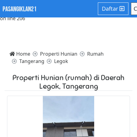
Notice: Trying to access array offset on value of type null in
Daftar
C
/home/websiteden/public_html/pasangiklan21.com/core/c
on line 206
Home
Properti Hunian
Rumah
Tangerang
Legok
Properti Hunian (rumah) di Daerah
Legok, Tangerang