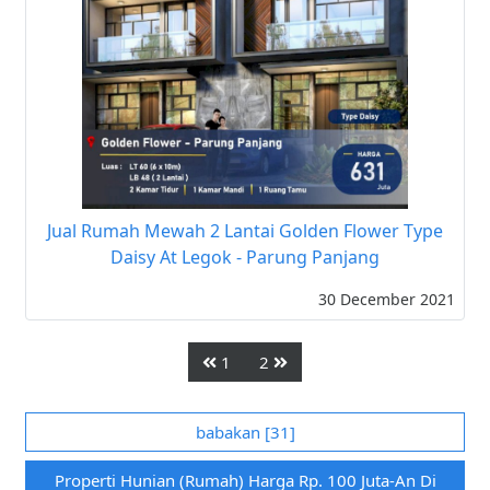
Jual Rumah Mewah 2 Lantai Golden Flower Type
Daisy At Legok - Parung Panjang
30 December 2021
1
2
babakan [31]
Properti Hunian (rumah) Harga Rp. 100 Juta-An Di