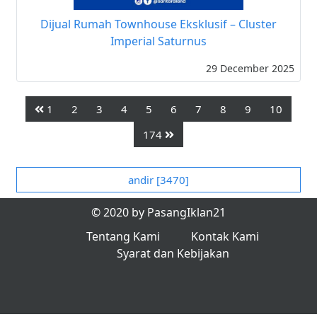
Dijual Rumah Townhouse Eksklusif – Cluster
Imperial Saturnus
29 December 2025
1
2
3
4
5
6
7
8
9
10
174
andir [3470]
© 2020 by PasangIklan21
Tentang Kami
Kontak Kami
Syarat dan Kebijakan