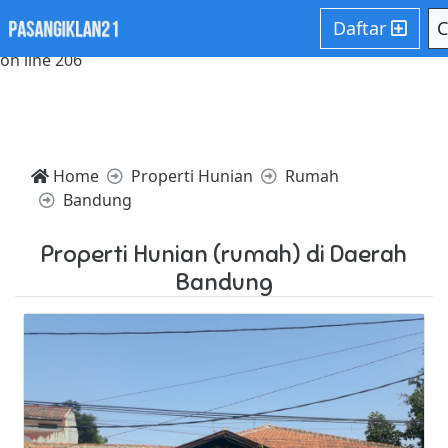
Notice: Trying to access array offset on value of type null in
Daftar
C
/home/websiteden/public_html/pasangiklan21.com/core/c
on line 206
Home
Properti Hunian
Rumah
Bandung
Properti Hunian (rumah) di Daerah
Bandung