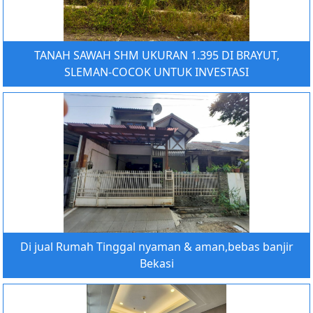
TANAH SAWAH SHM UKURAN 1.395 DI BRAYUT,
SLEMAN-COCOK UNTUK INVESTASI
Di jual Rumah Tinggal nyaman & aman,bebas banjir
Bekasi