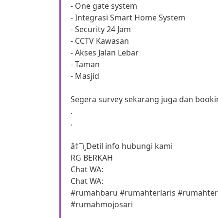
- One gate system
- Integrasi Smart Home System
- Security 24 Jam
- CCTV Kawasan
- Akses Jalan Lebar
- Taman
- Masjid
Segera survey sekarang juga dan bookin
.
.
â†˜ï¸Detil info hubungi kami
RG BERKAH
Chat WA:
Chat WA:
#rumahbaru #rumahterlaris #rumahte
#rumahmojosari