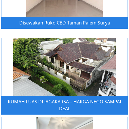
Disewakan Ruko CBD Taman Palem Surya
RUMAH LUAS DI JAGAKARSA – HARGA NEGO SAMPAI
DEAL