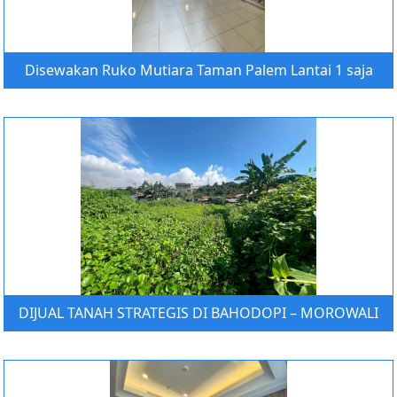
Disewakan Ruko Mutiara Taman Palem Lantai 1 saja
DIJUAL TANAH STRATEGIS DI BAHODOPI – MOROWALI