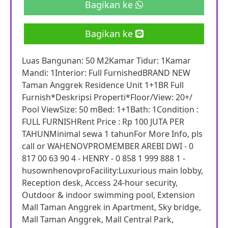
Bagikan ke
Bagikan ke
Luas Bangunan: 50 M2Kamar Tidur: 1Kamar
Mandi: 1Interior: Full FurnishedBRAND NEW
Taman Anggrek Residence Unit 1+1BR Full
Furnish*Deskripsi Properti*Floor/View: 20+/
Pool ViewSize: 50 mBed: 1+1Bath: 1Condition :
FULL FURNISHRent Price : Rp 100 JUTA PER
TAHUNMinimal sewa 1 tahunFor More Info, pls
call or WAHENOVPROMEMBER AREBI DWI - 0
817 00 63 90 4 - HENRY - 0 858 1 999 888 1 -
husownhenovproFacility:Luxurious main lobby,
Reception desk, Access 24-hour security,
Outdoor & indoor swimming pool, Extension
Mall Taman Anggrek in Apartment, Sky bridge,
Mall Taman Anggrek, Mall Central Park,