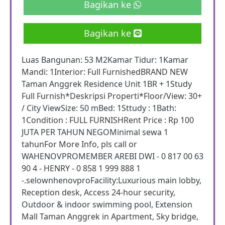
Bagikan ke
Bagikan ke
Luas Bangunan: 53 M2Kamar Tidur: 1Kamar
Mandi: 1Interior: Full FurnishedBRAND NEW
Taman Anggrek Residence Unit 1BR + 1Study
Full Furnish*Deskripsi Properti*Floor/View: 30+
/ City ViewSize: 50 mBed: 1Sttudy : 1Bath:
1Condition : FULL FURNISHRent Price : Rp 100
JUTA PER TAHUN NEGOMinimal sewa 1
tahunFor More Info, pls call or
WAHENOVPROMEMBER AREBI DWI - 0 817 00 63
90 4 - HENRY - 0 858 1 999 888 1
-.selownhenovproFacility:Luxurious main lobby,
Reception desk, Access 24-hour security,
Outdoor & indoor swimming pool, Extension
Mall Taman Anggrek in Apartment, Sky bridge,