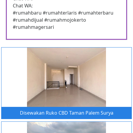
Chat WA:
#rumahbaru #rumahterlaris #rumahterbaru
#rumahdijual #rumahmojokerto
#rumahmagersari
Disewakan Ruko CBD Taman Palem Surya