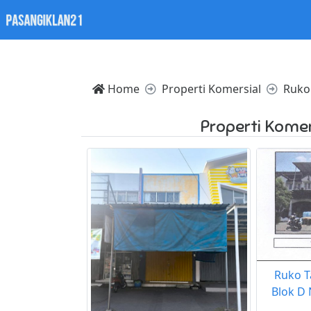
Notice: Trying to access array offset on value of type nul
Home
Properti Komersial
Ruko
Properti Komer
Ruko T
Blok D