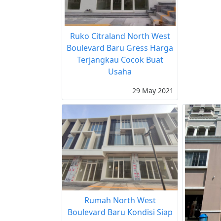
Ruko Citraland North West
Boulevard Baru Gress Harga
Terjangkau Cocok Buat
Usaha
29 May 2021
Rumah North West
Boulevard Baru Kondisi Siap