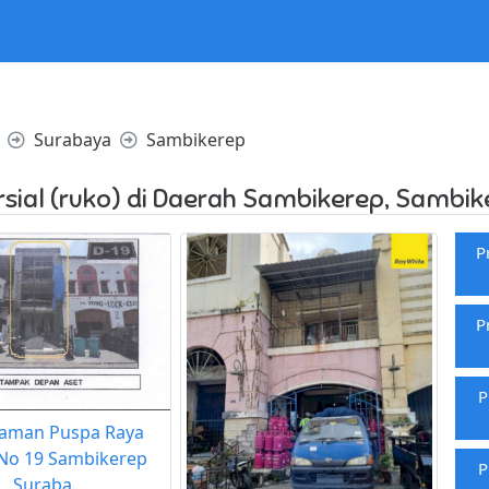
l in /home/websiteden/public_html/pasangiklan21.com/core/c
Surabaya
Sambikerep
sial (ruko) di Daerah Sambikerep, Sambi
P
P
P
aman Puspa Raya
 No 19 Sambikerep
P
Suraba