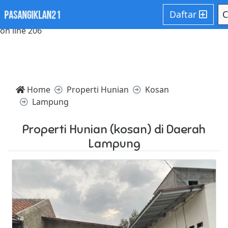
Notice: Trying to access array offset on value of type null in
Daftar
C
/home/websiteden/public_html/pasangiklan21.com/core/c
on line 206
Home
Properti Hunian
Kosan
Lampung
Properti Hunian (kosan) di Daerah
Lampung