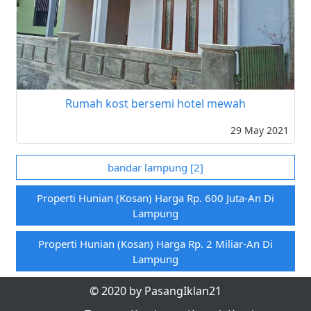
Rumah kost bersemi hotel mewah
29 May 2021
bandar lampung [2]
Properti Hunian (kosan) Harga Rp. 600 Juta-An Di
Lampung
Properti Hunian (kosan) Harga Rp. 2 Miliar-An Di
Lampung
© 2020 by PasangIklan21