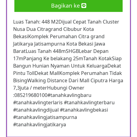
Bagikan ke
Luas Tanah: 448 M2Dijual Cepat Tanah Cluster
Nusa Dua Citragrand Cibubur Kota
BekasiKomplek Perumahan Citra grand
Jatikarya Jatisampurna Kota Bekasi Jawa
BaratLuas Tanah 448mSHGBLebar Depan
17mPanjang Ke belakang 25mTanah KotakSiap
Bangun Hunian Nyaman Untuk KeluargaDekat
Pintu TollDekat MallKomplek Perumahan Tidak
BisingWalking Distance Dari Mall Ciputra Harga
7,3juta / meterHubungi Owner
:085219680100#tanahkavlingbaru
#tanahkavlingterlaris #tanahkavlingterbaru
#tanahkavlingdijual #tanahkavlingbekasi
#tanahkavlingjatisampurna
#tanahkavlingjatikarya