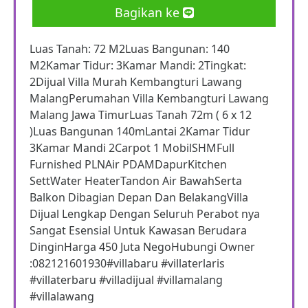
Bagikan ke
Luas Tanah: 72 M2Luas Bangunan: 140
M2Kamar Tidur: 3Kamar Mandi: 2Tingkat:
2Dijual Villa Murah Kembangturi Lawang
MalangPerumahan Villa Kembangturi Lawang
Malang Jawa TimurLuas Tanah 72m ( 6 x 12
)Luas Bangunan 140mLantai 2Kamar Tidur
3Kamar Mandi 2Carpot 1 MobilSHMFull
Furnished PLNAir PDAMDapurKitchen
SettWater HeaterTandon Air BawahSerta
Balkon Dibagian Depan Dan BelakangVilla
Dijual Lengkap Dengan Seluruh Perabot nya
Sangat Esensial Untuk Kawasan Berudara
DinginHarga 450 Juta NegoHubungi Owner
:082121601930#villabaru #villaterlaris
#villaterbaru #villadijual #villamalang
#villalawang