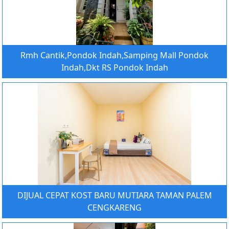
Rmh Cantik,Pondok Indah,Samping Mall Pondok
Indah,Dkt RS Pondok Indah
DIJUAL CEPAT KOST BARU MUTIARA TAMAN PALEM
CENGKARENG