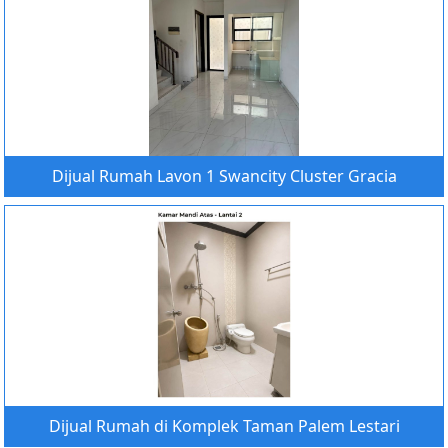
Dijual Rumah Lavon 1 Swancity Cluster Gracia
Dijual Rumah di Komplek Taman Palem Lestari