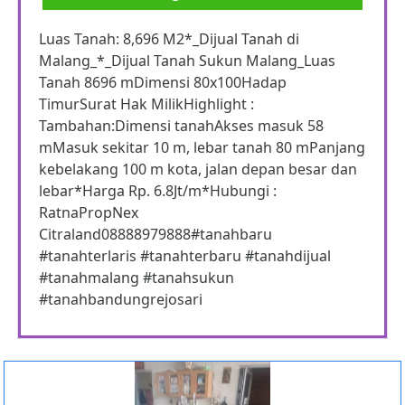
Luas Tanah: 8,696 M2*_Dijual Tanah di
Malang_*_Dijual Tanah Sukun Malang_Luas
Tanah 8696 mDimensi 80x100Hadap
TimurSurat Hak MilikHighlight :
Tambahan:Dimensi tanahAkses masuk 58
mMasuk sekitar 10 m, lebar tanah 80 mPanjang
kebelakang 100 m kota, jalan depan besar dan
lebar*Harga Rp. 6.8Jt/m*Hubungi :
RatnaPropNex
Citraland08888979888#tanahbaru
#tanahterlaris #tanahterbaru #tanahdijual
#tanahmalang #tanahsukun
#tanahbandungrejosari