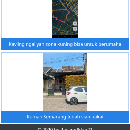
Kavling ngaliyan zona kuning bisa untuk perumaha
Rumah Semarang Indah siap pakai
© 2020 by PasangIklan21