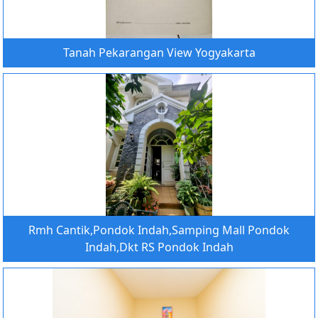
Tanah Pekarangan View Yogyakarta
Rmh Cantik,Pondok Indah,Samping Mall Pondok
Indah,Dkt RS Pondok Indah