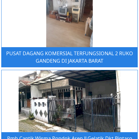
PUSAT DAGANG KOMERSIAL TERFUNGSIONAL 2 RUKO
GANDENG DI JAKARTA BARAT
Rmh Cantik,Wisma Pondok Aren,Jl.Gelatik,Dkt Bintaro