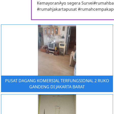
KemayoranAyo segera Survei#rumahbar
#rumahjakartapusat #rumahcempakap
PUSAT DAGANG KOMERSIAL TERFUNGSIONAL 2 RUKO
GANDENG DI JAKARTA BARAT