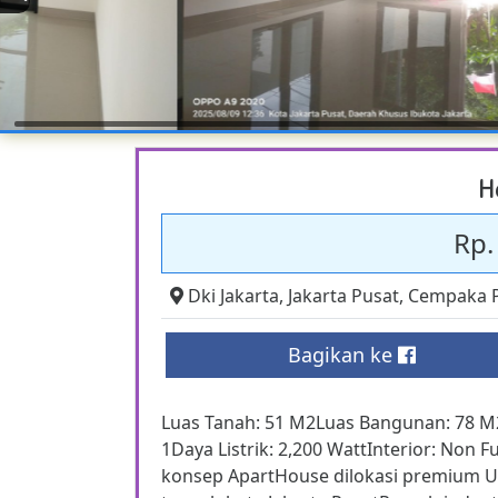
H
Rp.
Dki Jakarta
,
Jakarta Pusat
,
Cempaka P
Bagikan ke
Luas Tanah: 51 M2Luas Bangunan: 78 M2
1Daya Listrik: 2,200 WattInterior: No
konsep ApartHouse dilokasi premium Un