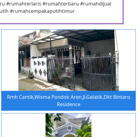
u #rumahterlaris #rumahterbaru #rumahdijual
utih #rumahcempakaputihtimur
Rmh Cantik,Wisma Pondok Aren,Jl.Gelatik,Dkt Bintaro
Residence