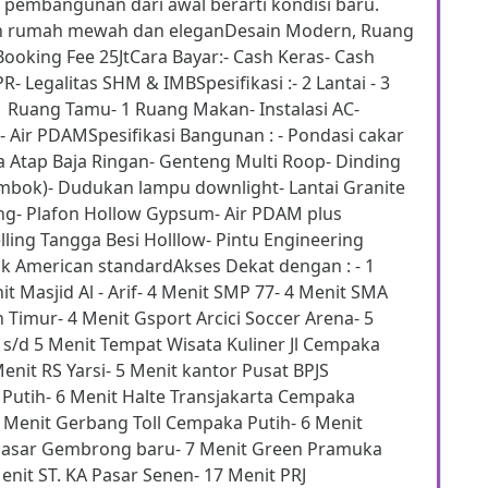
 pembangunan dari awal berarti kondisi baru.
lan rumah mewah dan eleganDesain Modern, Ruang
ooking Fee 25JtCara Bayar:- Cash Keras- Cash
 Legalitas SHM & IMBSpesifikasi :- 2 Lantai - 3
1 Ruang Tamu- 1 Ruang Makan- Instalasi AC-
tt- Air PDAMSpesifikasi Bangunan : - Pondasi cakar
a Atap Baja Ringan- Genteng Multi Roop- Dinding
mbok)- Dudukan lampu downlight- Lantai Granite
ng- Plafon Hollow Gypsum- Air PDAM plus
ling Tangga Besi Holllow- Pintu Engineering
uk American standardAkses Dekat dengan : - 1
 Masjid Al - Arif- 4 Menit SMP 77- 4 Menit SMA
 Timur- 4 Menit Gsport Arcici Soccer Arena- 5
 s/d 5 Menit Tempat Wisata Kuliner Jl Cempaka
Menit RS Yarsi- 5 Menit kantor Pusat BPJS
Putih- 6 Menit Halte Transjakarta Cempaka
 Menit Gerbang Toll Cempaka Putih- 6 Menit
Pasar Gembrong baru- 7 Menit Green Pramuka
nit ST. KA Pasar Senen- 17 Menit PRJ