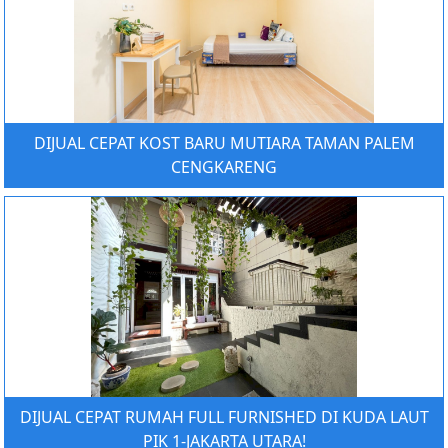
DIJUAL CEPAT KOST BARU MUTIARA TAMAN PALEM
CENGKARENG
DIJUAL CEPAT RUMAH FULL FURNISHED DI KUDA LAUT
PIK 1-JAKARTA UTARA!