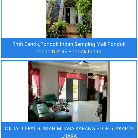
Rmh Cantik,Pondok Indah,Samping Mall Pondok
Indah,Dkt RS Pondok Indah
DIJUAL CEPAT RUMAH MUARA KARANG BLOK 6 JAKARTA
UTARA