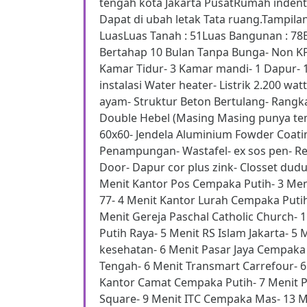
tengah kota Jakarta PusatRumah indent
Dapat di ubah letak Tata ruang.Tampi
LuasLuas Tanah : 51Luas Bangunan : 78B
Bertahap 10 Bulan Tanpa Bunga- Non KPR-
Kamar Tidur- 3 Kamar mandi- 1 Dapur- 
instalasi Water heater- Listrik 2.200 wa
ayam- Struktur Beton Bertulang- Rangk
Double Hebel (Masing Masing punya te
60x60- Jendela Aluminium Fowder Coati
Penampungan- Wastafel- ex sos pen- Rel
Door- Dapur cor plus zink- Closset dud
Menit Kantor Pos Cempaka Putih- 3 Menit
77- 4 Menit Kantor Lurah Cempaka Putih
Menit Gereja Paschal Catholic Church- 1
Putih Raya- 5 Menit RS Islam Jakarta- 5 
kesehatan- 6 Menit Pasar Jaya Cempaka 
Tengah- 6 Menit Transmart Carrefour- 6
Kantor Camat Cempaka Putih- 7 Menit 
Square- 9 Menit ITC Cempaka Mas- 13 Me